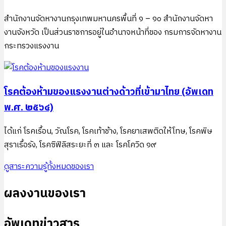
สำนักงานจัดหางานกรุงเทพมหานครพื้นที่ ๑ – ๑๐ สำนักงานจัดหา
งานจังหวัด เป็นส่วนราชการอยู่ในอำนาจหน้าที่ของ กรมการจัดหางาน
กระทรวงแรงงาน
โรคต้องห้ามของแรงงานต่างด้าวที่เข้ามาไทย (อัพเดท
พ.ศ. ๒๕๖๔)
ได้แก่ โรคเรื้อน, วัณโรค, โรคเท้าช้าง, โรคยาเสพติดให้โทษ, โรคพิษ
สุราเรื้อรัง, โรคซิฟิลิสระยะที่ ๓ และ โรคโควิด ๑๙
ดูสาระความรู้ทั้งหมดของเรา
ผลงงานของเรา
อัพเดทข่าวสาร