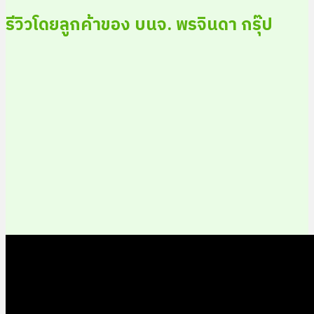
รีวิวโดยลูกค้าของ บนจ. พรจินดา กรุ๊ป